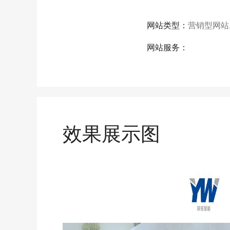
网站类型：
营销型网站
网站服务：
效果展示图