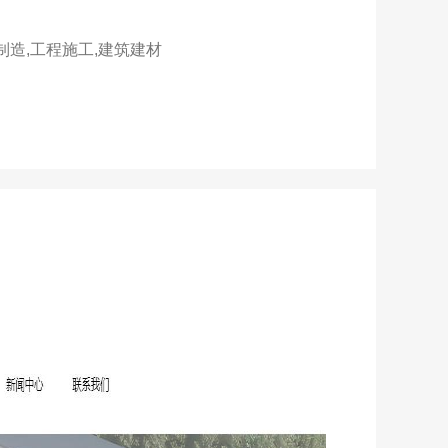
制造,工程施工,建筑建材