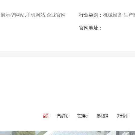
,展示型网站,手机网站,企业官网
行业类别：
机械设备,生产
官网地址：