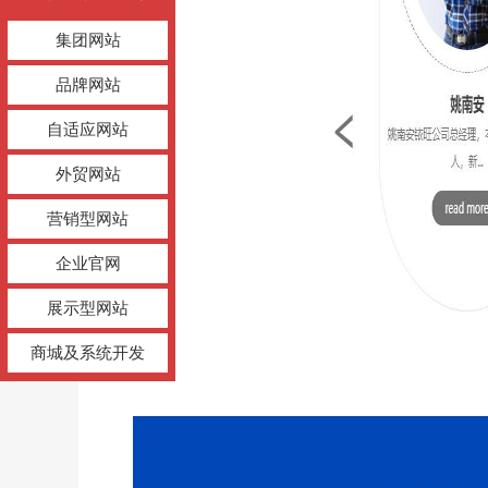
集团网站
品牌网站
自适应网站
外贸网站
营销型网站
企业官网
展示型网站
商城及系统开发