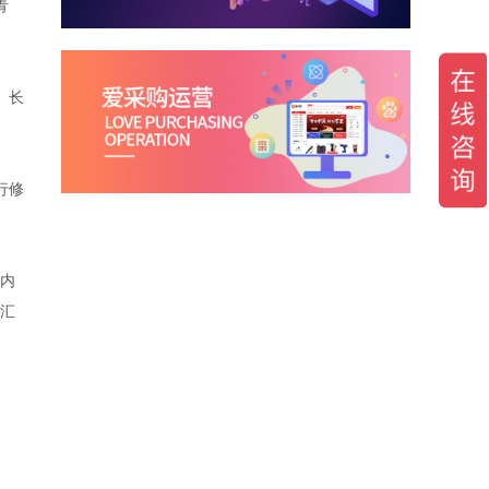
青
、长
行修
内
汇