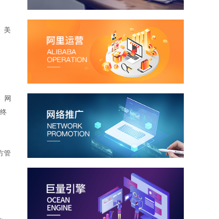
、美
、网
终
方管