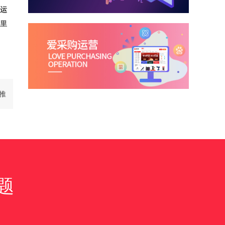
运
里
推
题