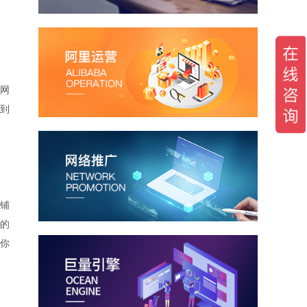
网
到
铺
的
你