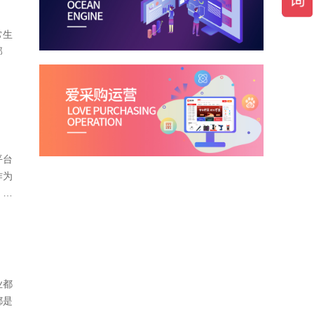
常生
那
平台
作为
。那
业都
都是