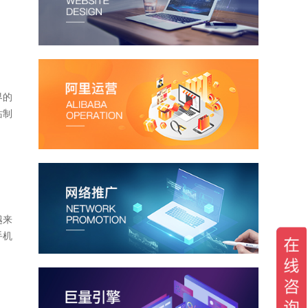
界的
站制
越来
手机